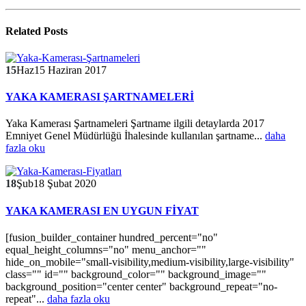
Related
Posts
15
Haz
15 Haziran 2017
YAKA KAMERASI ŞARTNAMELERİ
Yaka Kamerası Şartnameleri Şartname ilgili detaylarda 2017
Emniyet Genel Müdürlüğü İhalesinde kullanılan şartname...
daha
fazla oku
18
Şub
18 Şubat 2020
YAKA KAMERASI EN UYGUN FİYAT
[fusion_builder_container hundred_percent="no"
equal_height_columns="no" menu_anchor=""
hide_on_mobile="small-visibility,medium-visibility,large-visibility"
class="" id="" background_color="" background_image=""
background_position="center center" background_repeat="no-
repeat"...
daha fazla oku