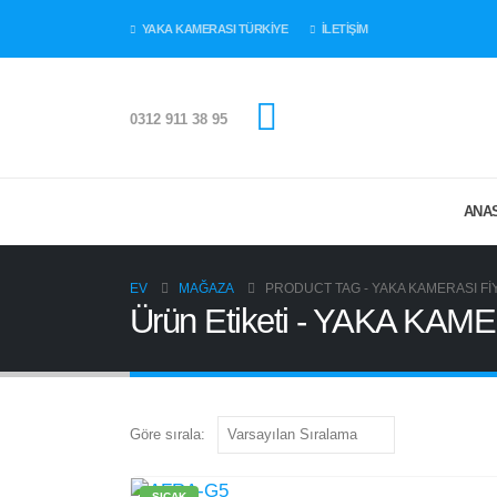
YAKA KAMERASI TÜRKİYE
İLETİŞİM
0312 911 38 95
ANA
EV
MAĞAZA
PRODUCT TAG -
YAKA KAMERASI Fİ
Ürün Etiketi - YAKA KAM
Göre sırala:
SICAK