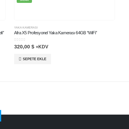
YAKA KAMERASI
li”
Afra X5 Profesyonel Yaka Kamerası 64GB “WiFi”
0
5 üzerinden
320,00
$
+KDV
SEPETE EKLE