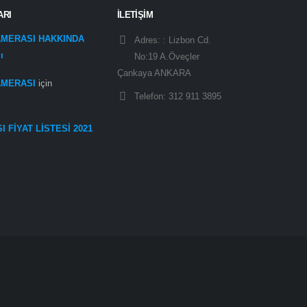
ARI
İLETİŞİM
AMERASI HAKKINDA
Adres: :
Lizbon Cd.
ı
No:19 A.Öveçler
Çankaya ANKARA
AMERASI
için
Telefon:
312 911 3895
 FİYAT LİSTESİ 2021