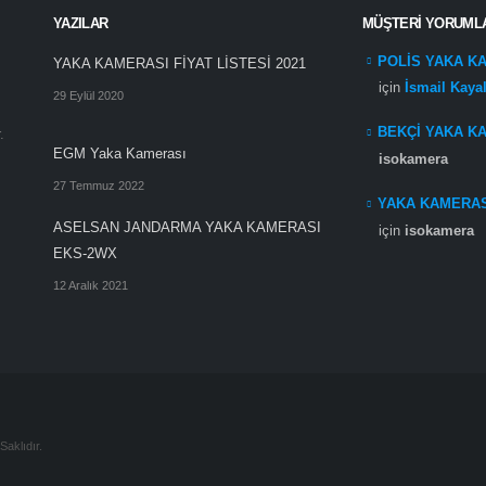
YAZILAR
MÜŞTERI YORUML
POLİS YAKA K
YAKA KAMERASI FİYAT LİSTESİ 2021
için
İsmail Kayal
29 Eylül 2020
BEKÇİ YAKA K
.
EGM Yaka Kamerası
isokamera
27 Temmuz 2022
YAKA KAMERASI
ASELSAN JANDARMA YAKA KAMERASI
için
isokamera
EKS-2WX
12 Aralık 2021
Saklıdır.