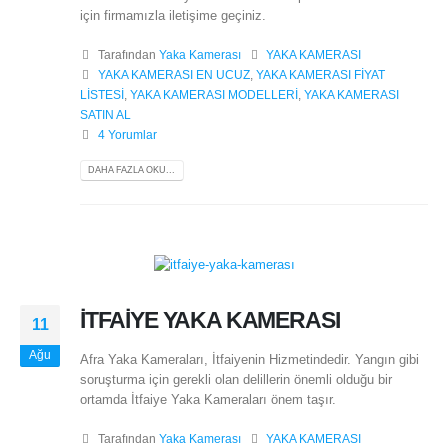
için firmamızla iletişime geçiniz.
Tarafından
Yaka Kamerası
YAKA KAMERASI
YAKA KAMERASI EN UCUZ
,
YAKA KAMERASI FİYAT
LİSTESİ
,
YAKA KAMERASI MODELLERİ
,
YAKA KAMERASI
SATIN AL
4 Yorumlar
DAHA FAZLA OKU...
İTFAİYE YAKA KAMERASI
11
Ağu
Afra Yaka Kameraları, İtfaiyenin Hizmetindedir. Yangın gibi
soruşturma için gerekli olan delillerin önemli olduğu bir
ortamda İtfaiye Yaka Kameraları önem taşır.
Tarafından
Yaka Kamerası
YAKA KAMERASI