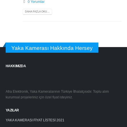
0 Yorumlar
DAHA FAZLA OKU...
Yaka Kamerası Hakkında Hersey
HAKKIMIZDA
Afra Elektronik, Yaka Kameralarının Türkiye İthalatçısıdır. Toplu alım
kurumsal projeleriniz için özel fiyat isteyiniz.
YAZILAR
YAKA KAMERASI FİYAT LİSTESİ 2021