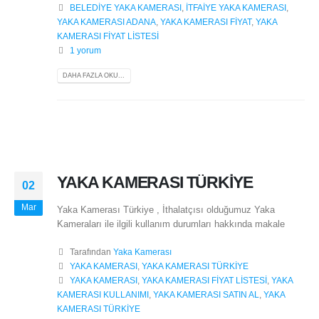
BELEDİYE YAKA KAMERASI
,
İTFAİYE YAKA KAMERASI
,
YAKA KAMERASI ADANA
,
YAKA KAMERASI FİYAT
,
YAKA
KAMERASI FİYAT LİSTESİ
1 yorum
DAHA FAZLA OKU...
YAKA KAMERASI TÜRKİYE
02
Mar
Yaka Kamerası Türkiye , İthalatçısı olduğumuz Yaka
Kameraları ile ilgili kullanım durumları hakkında makale
Tarafından
Yaka Kamerası
YAKA KAMERASI
,
YAKA KAMERASI TÜRKİYE
YAKA KAMERASI
,
YAKA KAMERASI FİYAT LİSTESİ
,
YAKA
KAMERASI KULLANIMI
,
YAKA KAMERASI SATIN AL
,
YAKA
KAMERASI TÜRKİYE